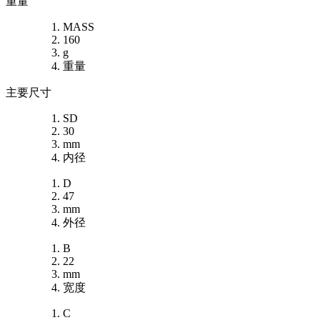
重量
MASS
160
g
重量
主要尺寸
SD
30
mm
内径
D
47
mm
外径
B
22
mm
宽度
C